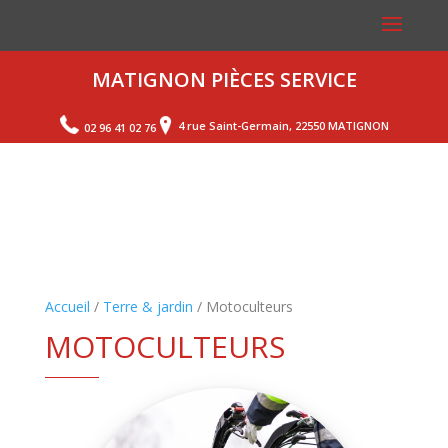
MATIGNON PIÈCES SERVICE
4 rue Saint-Germain, 22550 MATIGNON
02 96 41 02 76
Accueil
/
Terre & jardin
/ Motoculteurs
MOTOCULTEURS