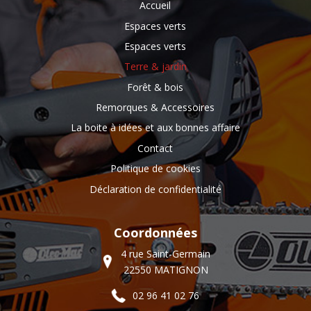
Accueil
Espaces verts
Espaces verts
Terre & jardin
Forêt & bois
Remorques & Accessoires
La boite à idées et aux bonnes affaire
Contact
Politique de cookies
Déclaration de confidentialité
Coordonnées
4 rue Saint-Germain
22550 MATIGNON
02 96 41 02 76