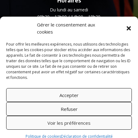
Horaires
Du lundi au samedi
08h30 – 12h00 / 14h00 – 18h30
Gérer le consentement aux
cookies
Newsletter
Pour offrir les meilleures expériences, nous utilisons des technologies
telles que les cookies pour stocker et/ou accéder aux informations des
appareils. Le fait de consentir à ces technologies nous permettra de
traiter des données telles que le comportement de navigation ou les ID
uniques sur ce site. Le fait de ne pas consentir ou de retirer son
consentement peut avoir un effet négatif sur certaines caractéristiques
et fonctions.
Accepter
Refuser
Développé par
e-Ness
,
création de site internet
et
agence
Voir les préférences
Web
Politique de cookies
Déclaration de confidentialité