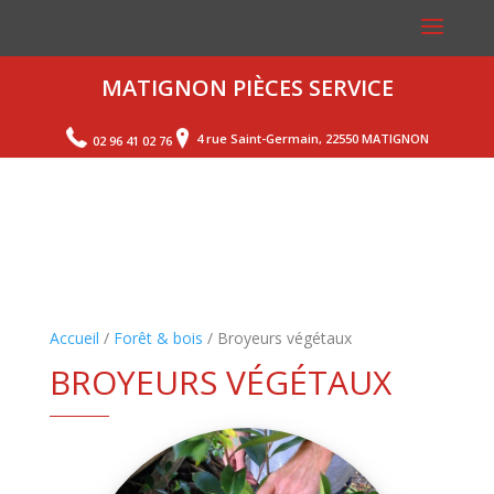
MATIGNON PIÈCES SERVICE
4 rue Saint-Germain, 22550 MATIGNON
02 96 41 02 76
Accueil
/
Forêt & bois
/ Broyeurs végétaux
BROYEURS VÉGÉTAUX