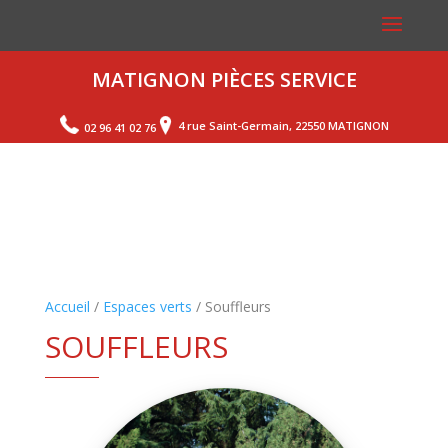
MATIGNON PIÈCES SERVICE
4 rue Saint-Germain, 22550 MATIGNON
02 96 41 02 76
Accueil
/
Espaces verts
/ Souffleurs
SOUFFLEURS